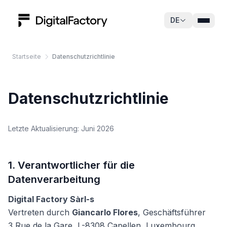
Zum Inhalt springen
DE
Startseite
Datenschutzrichtlinie
Datenschutzrichtlinie
Letzte Aktualisierung: Juni 2026
1. Verantwortlicher für die
Datenverarbeitung
Digital Factory Sàrl-s
Vertreten durch
Giancarlo Flores
, Geschäftsführer
3 Rue de la Gare, L-8308 Capellen, Luxembourg